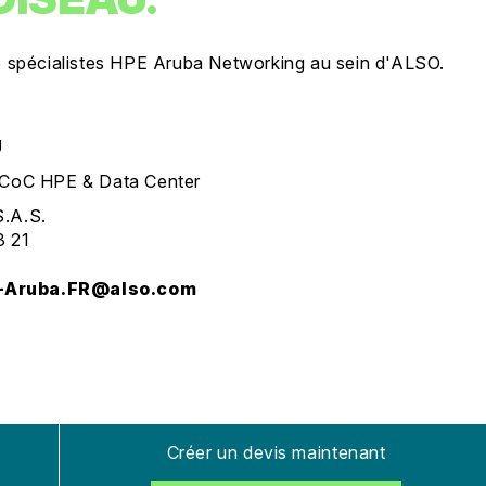
de spécialistes HPE Aruba Networking au sein d'ALSO.
U
 CoC HPE & Data Center
.A.S.
3 21
e-Aruba.FR@also.com
Créer un devis maintenant