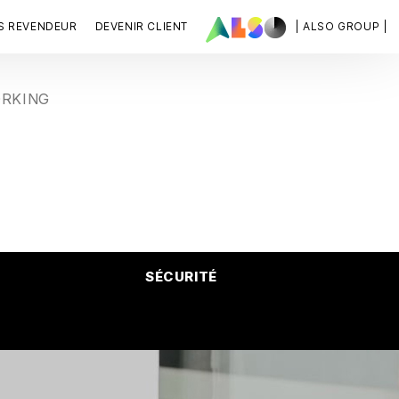
S REVENDEUR
DEVENIR CLIENT
| ALSO GROUP |
ORKING
SÉCURITÉ