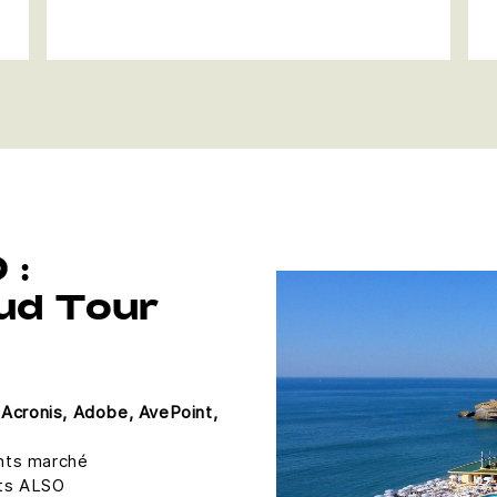
 :
ud Tour
:
Acronis, Adobe, AvePoint,
hts marché
rts ALSO