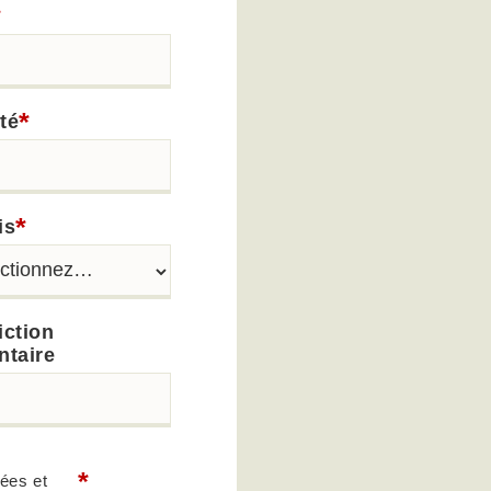
*
*
té
*
is
iction
ntaire
*
ées et