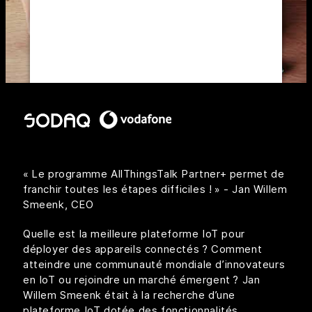
to trackers that are not disclosed to the
visitor. The website owner needs to
setup the site with their CMP to add this
content to the list of technologies used.
Powered by
Usercentrics Consent
Management Platform
« Le programme AllThingsTalk Partner+ permet de
franchir toutes les étapes difficiles ! » - Jan Willem
Smeenk, CEO
Quelle est la meilleure plateforme IoT pour
déployer des appareils connectés ? Comment
atteindre une communauté mondiale d’innovateurs
en IoT ou rejoindre un marché émergent ? Jan
Willem Smeenk était à la recherche d’une
plateforme IoT dotée des fonctionnalités