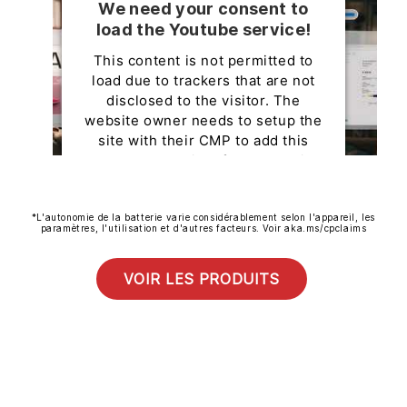
We need your consent to
load the Youtube service!
This content is not permitted to
load due to trackers that are not
disclosed to the visitor. The
website owner needs to setup the
site with their CMP to add this
content to the list of technologies
used.
Powered by
Usercentrics Consent
*L'autonomie de la batterie varie considérablement selon l'appareil, les
paramètres, l'utilisation et d'autres facteurs. Voir aka.ms/cpclaims
Management Platform
VOIR LES PRODUITS