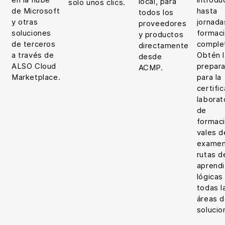
local, para
solo unos clics.
de Microsoft
hasta
todos los
y otras
jornada
proveedores
soluciones
formac
y productos
de terceros
comple
directamente
a través de
Obtén l
desde
ALSO Cloud
prepara
ACMP.
Marketplace.
para la
certific
laborat
de
formaci
vales d
examen
rutas d
aprendi
lógicas
todas l
áreas d
solucio