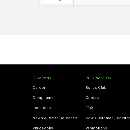
COMPANY
INFORMATION
Career
Bonus Club
Compliance
Contact
Locations
FAQ
News & Press Releases
New Customer Registra
Philosophy
Promotions