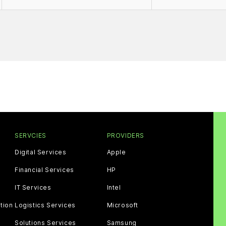
SERVCIES
PROVIDERS
Digital Services
Apple
Financial Services
HP
IT Services
Intel
tion
Logistics Services
Microsoft
Solutions Services
Samsung