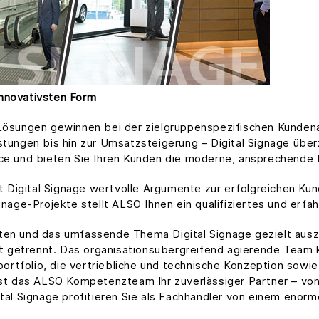
nnovativsten Form
-Lösungen gewinnen bei der zielgruppenspezifischen Kunde
stungen bis hin zur Umsatzsteigerung – Digital Signage übe
nce und bieten Sie Ihren Kunden die moderne, ansprechende
ert Digital Signage wertvolle Argumente zur erfolgreichen K
gnage-Projekte stellt ALSO Ihnen ein qualifiziertes und erfa
ten und das umfassende Thema Digital Signage gezielt aus
etrennt. Das organisationsübergreifend agierende Team kon
tfolio, die vertriebliche und technische Konzeption sowie
st das ALSO Kompetenzteam Ihr zuverlässiger Partner – von d
tal Signage profitieren Sie als Fachhändler von einem enorm