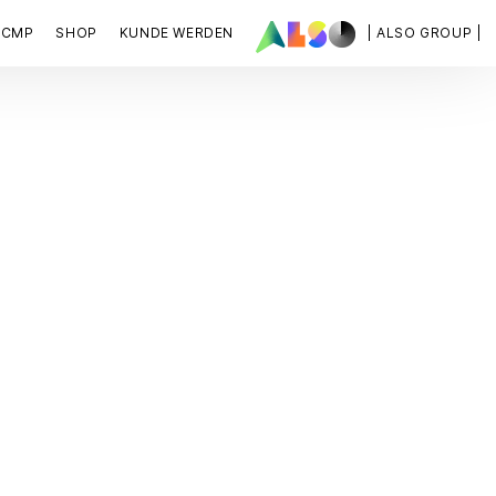
ACMP
SHOP
KUNDE WERDEN
| ALSO GROUP |