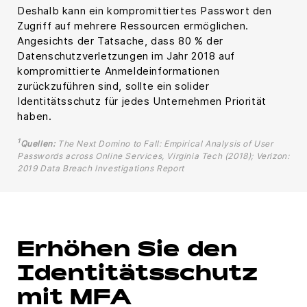
Deshalb kann ein kompromittiertes Passwort den
Zugriff auf mehrere Ressourcen ermöglichen.
Angesichts der Tatsache, dass 80 % der
Datenschutzverletzungen im Jahr 2018 auf
kompromittierte Anmeldeinformationen
zurückzuführen sind, sollte ein solider
Identitätsschutz für jedes Unternehmen Priorität
haben.
1
Quellen:
The Next Domino to Fall: Empirical Analysis of User
Passwords across Online Services, Virginia Tech (2018); Verizon:
2019 Data Breach Investigations Report
Erhöhen Sie den
Identitätsschutz
mit MFA