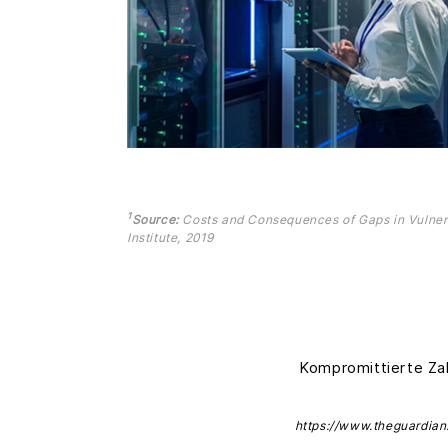
1
Source:
Costs and Consequences of Gaps in Vulner
Institute, 2019
Kompromittierte Za
https://www.theguardia