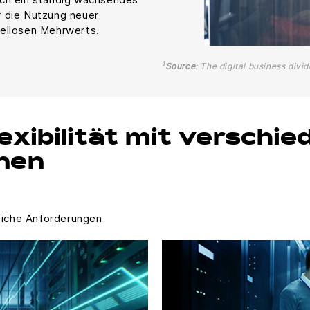
r die Nutzung neuer
iellosen Mehrwerts.
1
Source
: The digital business divi
exibilität mit verschi
nen
dliche Anforderungen