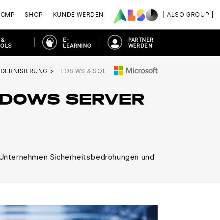
ACMP
SHOP
KUNDE WERDEN
| ALSO GROUP |
 &
E-
PARTNER
OOLS
LEARNING
WERDEN
DERNISIERUNG
EOS WS & SQL
NDOWS SERVER
e Unternehmen Sicherheitsbedrohungen und