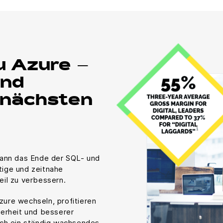
u Azure –
und
 nächsten
kann das Ende der SQL- und
ige und zeitnahe
eil zu verbessern.
Azure wechseln, profitieren
herheit und besserer
uch ein ständig wachsendes