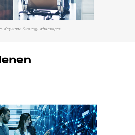
de. Keystone Strategy whitepaper.
edenen