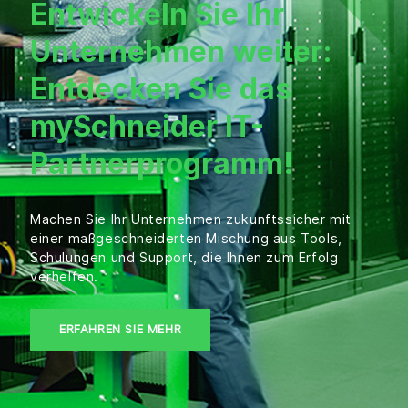
Entwickeln Sie Ihr
Unternehmen weiter:
Entdecken Sie das
mySchneider IT-
Partnerprogramm!
Machen Sie Ihr Unternehmen zukunftssicher mit
einer maßgeschneiderten Mischung aus Tools,
Schulungen und Support, die Ihnen zum Erfolg
verhelfen.
ERFAHREN SIE MEHR