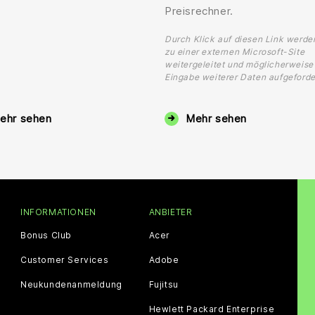
Preisrechner.
Durch Klick auf diesen Link werde
zu einer externen Microsoft-Site
weitergeleitet und möglicherweise
Eingabe weiterer Daten aufgeforde
ehr sehen
Mehr sehen
INFORMATIONEN
ANBIETER
Bonus Club
Acer
Customer Services
Adobe
Neukundenanmeldung
Fujitsu
Hewlett Packard Enterprise