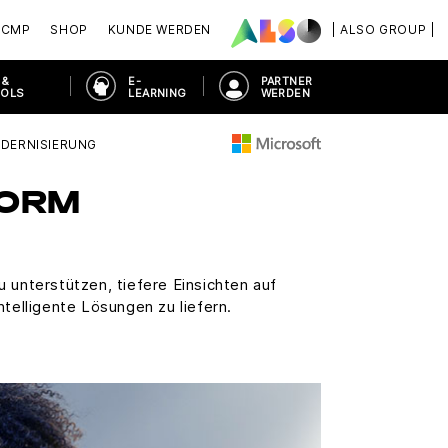
ACMP
SHOP
KUNDE WERDEN
| ALSO GROUP |
 &
E-
PARTNER
OOLS
LEARNING
WERDEN
DERNISIERUNG
FORM
unterstützen, tiefere Einsichten auf
telligente Lösungen zu liefern.