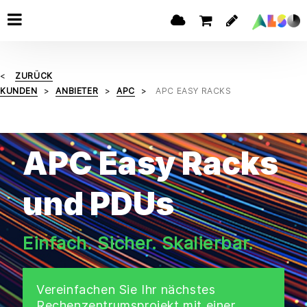
ZURÜCK
KUNDEN
ANBIETER
APC
APC EASY RACKS
APC Easy Racks
und PDUs
Einfach. Sicher. Skalierbar.
Vereinfachen Sie Ihr nächstes
Rechenzentrumsprojekt mit einer