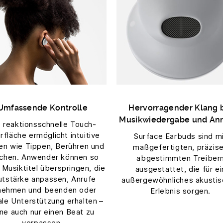
Umfassende Kontrolle
Hervorragender Klang 
Musikwiedergabe und An
e reaktionsschnelle Touch-
fläche ermöglicht intuitive
Surface Earbuds sind m
en wie Tippen, Berühren und
maßgefertigten, präzis
chen. Anwender können so
abgestimmten Treiber
 Musiktitel überspringen, die
ausgestattet, die für ei
utstärke anpassen, Anrufe
außergewöhnliches akusti
nehmen und beenden oder
Erlebnis sorgen.
ale Unterstützung erhalten –
ne auch nur einen Beat zu
verpassen.