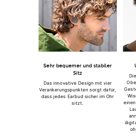
Sehr bequemer und stabiler
Sitz
Di
Ober
Das innovative Design mit vier
Gest
Verankerungspunkten sorgt dafür,
Wis
dass jedes Earbud sicher im Ohr
einen
sitzt.
La
an
digit
oh