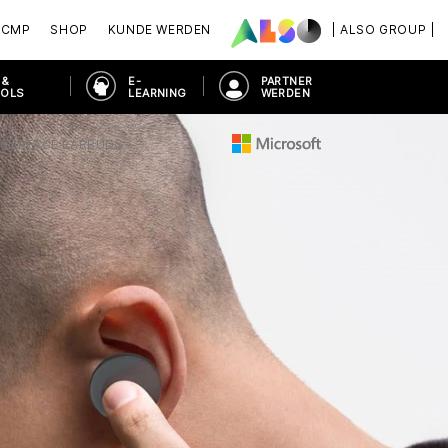
ACMP
SHOP
KUNDE WERDEN
| ALSO GROUP |
 &
E-
PARTNER
OOLS
LEARNING
WERDEN
SURFACE EARBUDS