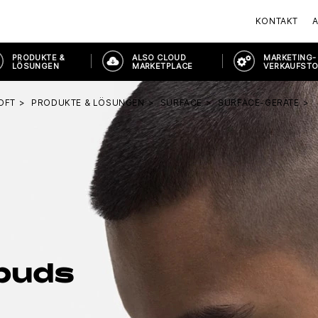
KONTAKT
PRODUKTE &
ALSO CLOUD
MARKETING-
LÖSUNGEN
MARKETPLACE
VERKAUFST
OFT
PRODUKTE & LÖSUNGEN
SURFACE
SURFACE-GERÄTE
buds