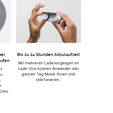
bei
Bis zu 24 Stunden Akkulaufzeit
rufen
Mit mehreren Ladevorgängen im
Lade-Etui können Anwender den
it
ganzen Tag Musik hören und
en
telefonieren.
n
n
sches