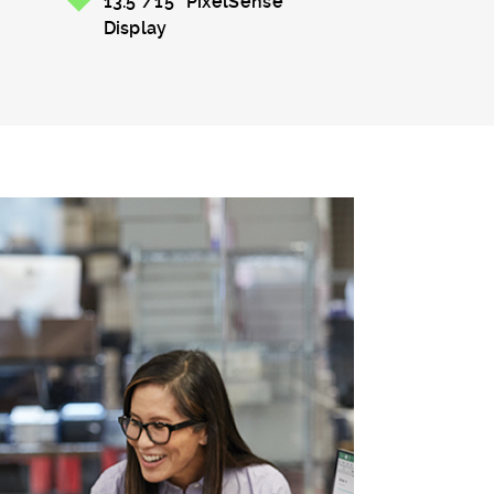
13.5”/15” PixelSense™
Display