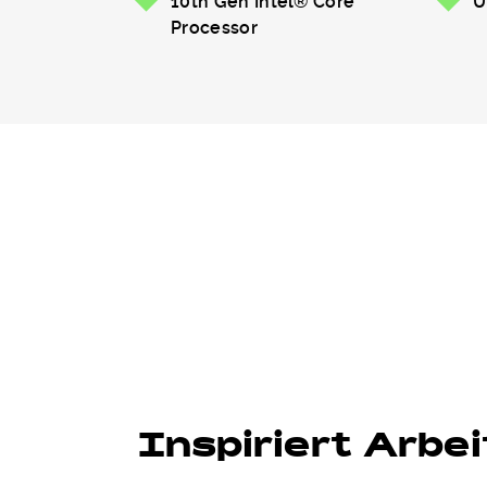
10th Gen Intel® Core™
U
Processor
Inspiriert Arbe