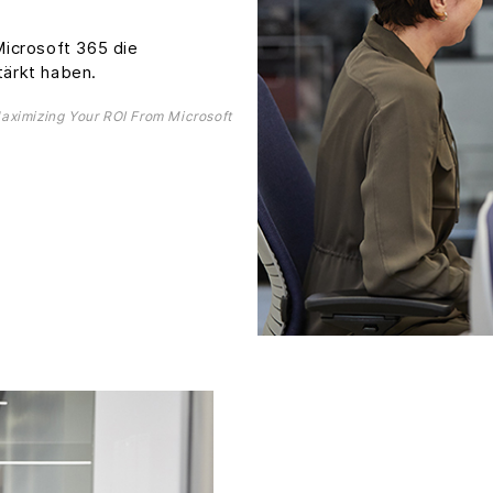
icrosoft 365 die
tärkt haben.
aximizing Your ROI From Microsoft