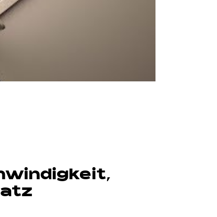
hwindigkeit,
latz