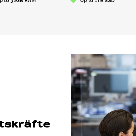
p to 32GB RAM
Up to 1TB SSD
itskräfte