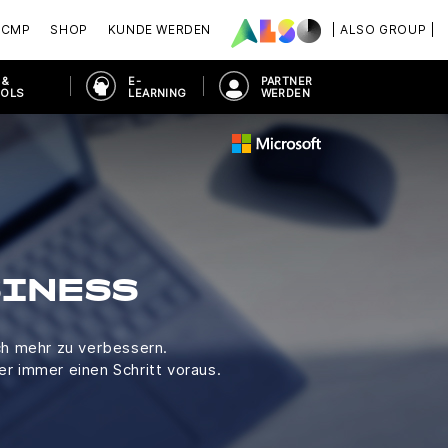
ACMP
SHOP
KUNDE WERDEN
| ALSO GROUP |
 &
E-
PARTNER
OOLS
LEARNING
WERDEN
SINESS
ch mehr zu verbessern.
ter immer einen Schritt voraus.