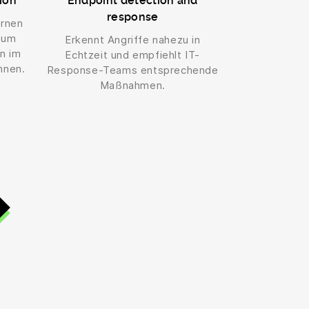
ion
Endpoint detection and
response
ernen
 um
Erkennt Angriffe nahezu in
n im
Echtzeit und empfiehlt IT-
nnen.
Response-Teams entsprechende
Maßnahmen.