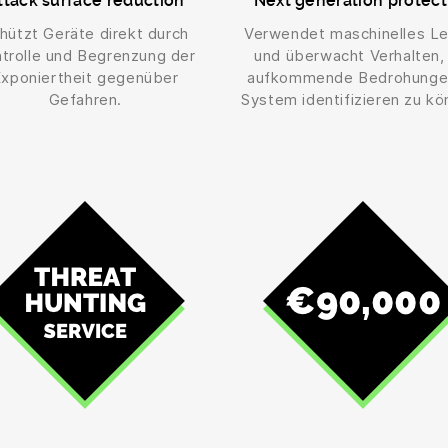
ttack surface reduction
Next generation protect
hützt Geräte direkt durch
Verwendet maschinelles L
trolle und Begrenzung der
und überwacht Verhalten,
xponiertheit gegenüber
aufkommende Bedrohunge
Gefahren.
System identifizieren zu kö