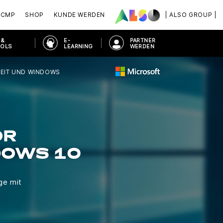
ACMP
SHOP
KUNDE WERDEN
| ALSO GROUP |
 &
E-
PARTNER
OOLS
LEARNING
WERDEN
HEIT UND WINDOWS
OR
OWS 10
ge mit