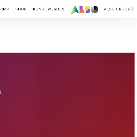
ACMP
SHOP
KUNDE WERDEN
| ALSO GROUP |