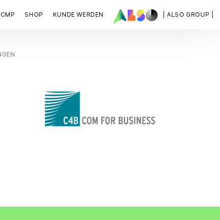
ACMP
SHOP
KUNDE WERDEN
| ALSO GROUP |
NGEN