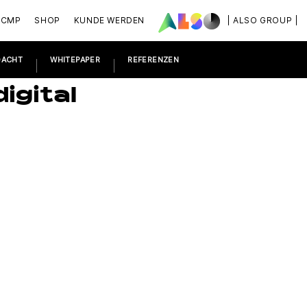
ACMP
SHOP
KUNDE WERDEN
| ALSO GROUP |
DACHT
WHITEPAPER
REFERENZEN
igital