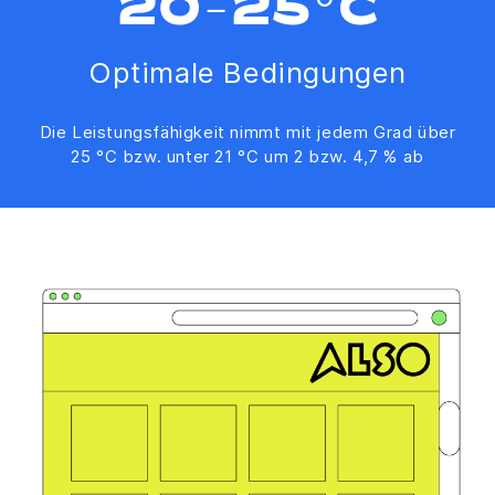
20-25°C
Optimale Bedingungen
Die Leistungsfähigkeit nimmt mit jedem Grad über
25 °C bzw. unter 21 °C um 2 bzw. 4,7 % ab