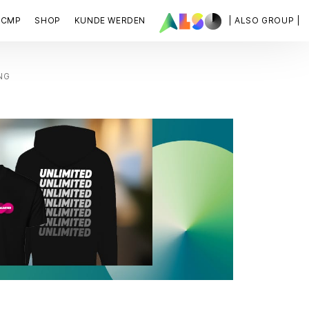
ACMP
SHOP
KUNDE WERDEN
| ALSO GROUP |
NG