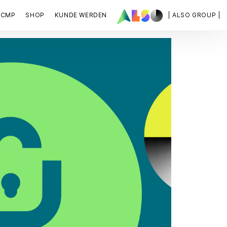
ACMP
SHOP
KUNDE WERDEN
| ALSO GROUP |