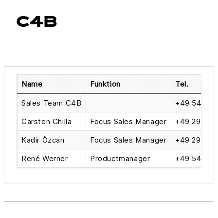
C4B
Name
Funktion
Tel.
Sales Team C4B
+49 541 91
Carsten Chilla
Focus Sales Manager
+49 2921 9
Kadir Özcan
Focus Sales Manager
+49 2921 9
René Werner
Productmanager
+49 541 91