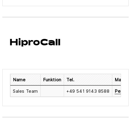
HiproCall
Name
Funktion
Tel.
Mail
Sales Team
+49 541 9143 8588
Per E-M