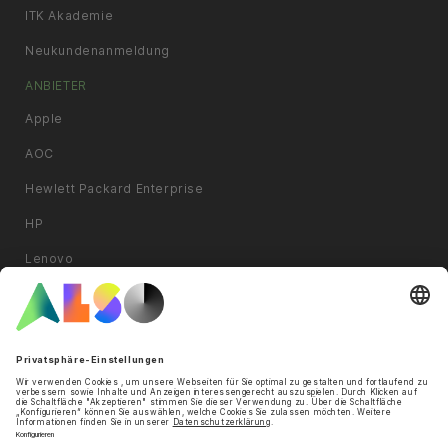
ITK Akademie
Neukundenanmeldung
ANBIETER
Apple
AOC
Hewlett Packard Enterprise
HP
Lenovo
LG Electronics
Microsoft
PHILIPS
Samsung
Weitere Anbieter