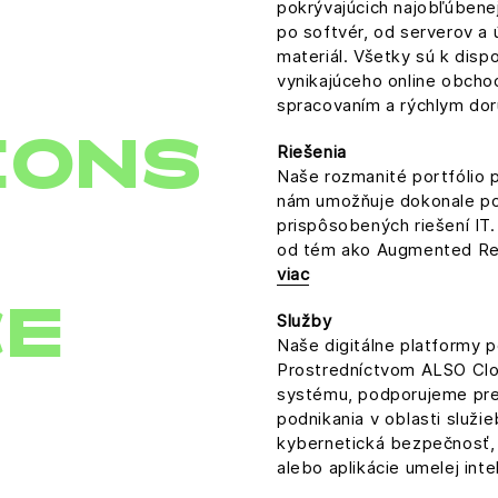
pokrývajúcich najobľúbene
po softvér, od serverov a 
materiál. Všetky sú k disp
vynikajúceho online obcho
spracovaním a rýchlym do
IONS
Riešenia
Naše rozmanité portfólio p
nám umožňuje dokonale pod
prispôsobených riešení IT.
od tém ako Augmented Real
viac
CE
Služby
Naše digitálne platformy p
Prostredníctvom ALSO Clo
systému, podporujeme preda
podnikania v oblasti služi
kybernetická bezpečnosť, v
alebo aplikácie umelej inte