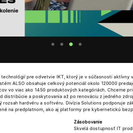
chnológií pre odvetvie IKT, ktorý je v súčasnosti aktívny v 
ystém ALSO obsahuje celkový potenciál okolo 120000 preda
jcov vo viac ako 1450 produktových kategóriách. Chceme pri
 distribúcie a poskytovania až po renováciu z jedného zdroj
 rozsah hardvéru a softvéru. Divízia Solutions podporuje zák
né na predplatnom, ako aj platformy pre kybernetickú bezpeč
Zásobovanie
Skvelá dostupnosť IT prod