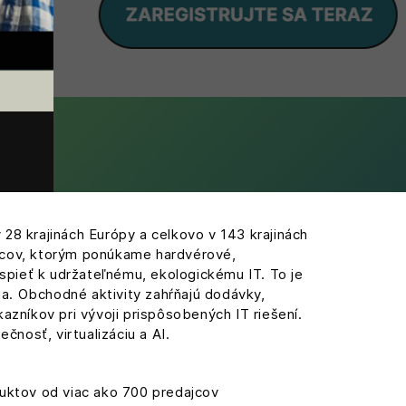
28 krajinách Európy a celkovo v 143 krajinách
jcov, ktorým ponúkame hardvérové,
spieť k udržateľnému, ekologickému IT. To je
a. Obchodné aktivity zahŕňajú dodávky,
azníkov pri vývoji prispôsobených IT riešení.
nosť, virtualizáciu a AI.
uktov od viac ako 700 predajcov