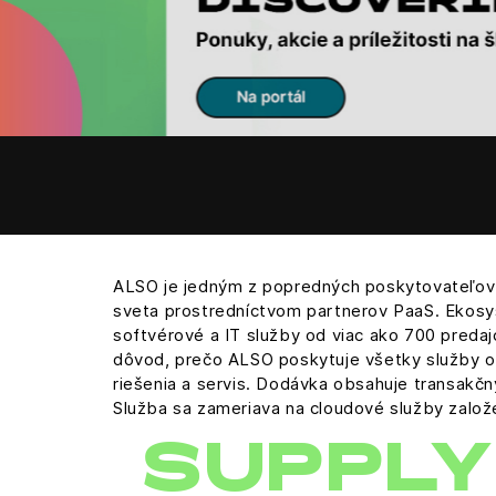
ALSO je jedným z popredných poskytovateľov te
sveta prostredníctvom partnerov PaaS. Ekos
softvérové a IT služby od viac ako 700 preda
dôvod, prečo ALSO poskytuje všetky služby od
riešenia a servis. Dodávka obsahuje transakčný
Služba sa zameriava na cloudové služby založe
SUPPLY