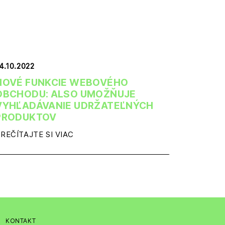
4.10.2022
NOVÉ FUNKCIE WEBOVÉHO
OBCHODU: ALSO UMOŽŇUJE
VYHĽADÁVANIE UDRŽATEĽNÝCH
PRODUKTOV
REČÍTAJTE SI VIAC
KONTAKT