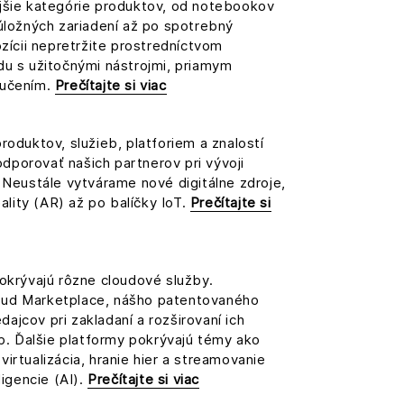
jšie kategórie produktov, od notebookov
úložných zariadení až po spotrebný
ozícii nepretržite prostredníctvom
du s užitočnými nástrojmi, priamym
ručením.
Prečítajte si viac
roduktov, služieb, platforiem a znalostí
porovať našich partnerov pri vývoji
 Neustále vytvárame nové digitálne zdroje,
ity (AR) až po balíčky IoT.
Prečítajte si
okrývajú rôzne cloudové služby.
ud Marketplace, nášho patentovaného
jcov pri zakladaní a rozširovaní ich
eb. Ďalšie platformy pokrývajú témy ako
irtualizácia, hranie hier a streamovanie
ligencie (AI).
Prečítajte si viac