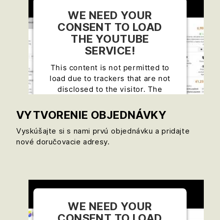
WE NEED YOUR
CONSENT TO LOAD
THE YOUTUBE
SERVICE!
This content is not permitted to
load due to trackers that are not
disclosed to the visitor. The
website owner needs to setup the
site with their CMP to add this
VYTVORENIE OBJEDNÁVKY
content to the list of technologies
Vyskúšajte si s nami prvú objednávku a pridajte
used.
nové doručovacie adresy.
Powered by
Usercentrics Consent
Management Platform
WE NEED YOUR
CONSENT TO LOAD