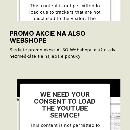
This content is not permitted to
load due to trackers that are not
disclosed to the visitor. The
website owner needs to setup the
site with their CMP to add this
PROMO AKCIE NA ALSO
content to the list of technologies
WEBSHOPE
used.
Sledujte promo akcie ALSO Webshopu a už nikdy
Powered by
Usercentrics Consent
nezmeškáte tie najlepšie ponuky
Management Platform
WE NEED YOUR
CONSENT TO LOAD
THE YOUTUBE
SERVICE!
This content is not permitted to