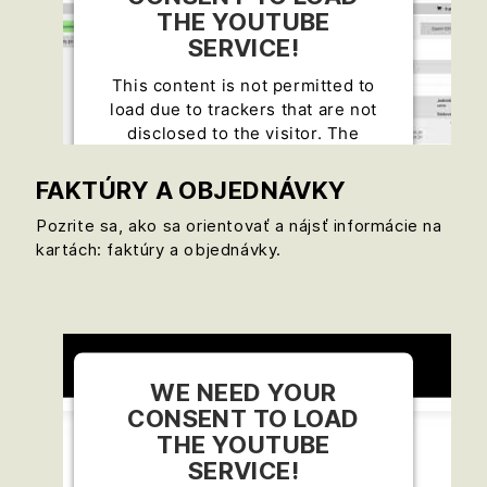
THE YOUTUBE
SERVICE!
This content is not permitted to
load due to trackers that are not
disclosed to the visitor. The
website owner needs to setup the
site with their CMP to add this
FAKTÚRY A OBJEDNÁVKY
content to the list of technologies
Pozrite sa, ako sa orientovať a nájsť informácie na
used.
kartách: faktúry a objednávky.
Powered by
Usercentrics Consent
Management Platform
WE NEED YOUR
CONSENT TO LOAD
THE YOUTUBE
SERVICE!