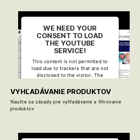
Management Platform
WE NEED YOUR
CONSENT TO LOAD
THE YOUTUBE
SERVICE!
This content is not permitted to
load due to trackers that are not
disclosed to the visitor. The
website owner needs to setup the
site with their CMP to add this
VYHĽADÁVANIE PRODUKTOV
content to the list of technologies
Naučte sa zásady pre vyhľadávanie a filtrovanie
used.
produktov
Powered by
Usercentrics Consent
Management Platform