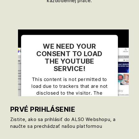
každodennej práce.
WE NEED YOUR
CONSENT TO LOAD
THE YOUTUBE
SERVICE!
This content is not permitted to
load due to trackers that are not
disclosed to the visitor. The
website owner needs to setup the
site with their CMP to add this
PRVÉ PRIHLÁSENIE
content to the list of technologies
Zistite, ako sa prihlásiť do ALSO Webshopu, a
used.
naučte sa prechádzať našou platformou
Powered by
Usercentrics Consent