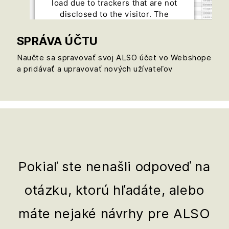
load due to trackers that are not
disclosed to the visitor. The
website owner needs to setup the
site with their CMP to add this
SPRÁVA ÚČTU
content to the list of technologies
Naučte sa spravovať svoj ALSO účet vo Webshope
used.
a pridávať a upravovať nových užívateľov
Powered by
Usercentrics Consent
Management Platform
Pokiaľ ste nenašli odpoveď na
otázku, ktorú hľadáte, alebo
máte nejaké návrhy pre ALSO