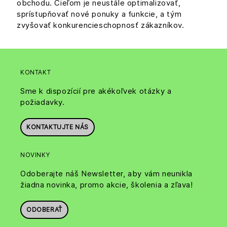
obchodu. Cieľom je neustále optimalizovať,
sprístupňovať nové ponuky a funkcie, a tým
zvyšovať konkurencieschopnosť zákazníkov.
KONTAKT
Sme k dispozícií pre akékoľvek otázky a
požiadavky.
KONTAKTUJTE NÁS
NOVINKY
Odoberajte náš Newsletter, aby vám neunikla
žiadna novinka, promo akcie, školenia a zľava!
ODOBERAŤ