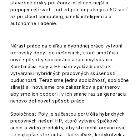
stavebné prvky pre čoraz inteligentnejší a
prepojenejší svet - od edge computingu a 5G sietí
až po cloud computing, umelú inteligenciu a
autonómne riadenie.
Nárast práce na diaľku a hybridnej práce vytvoril
obrovský dopyt po riešeniach, ktoré umožňujú
nové spôsoby spolupráce a spoluvytvárania.
Kombinácia Poly a HP nám vydláždi cestu k
vytváraniu hybridných pracovných skúseností
budúcnosti. Teraz sme jedna spoločnosť, spoločne
silnejšia, inovujeme pre zákazníkov a partnerov,
aby sme ich podporili v ich snahe raz za generáciu
nanovo definovať spôsob práce.
Spoločnosť Poly je súčasťou portfólia hybridných
pracovných riešení HP, ktoré vytvára špičkové
audio a video produkty, aby ste mohli organizovať
tie najlepšie stretnutia - kdekoľvek, kedykoľvek a