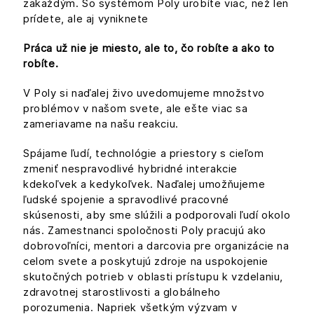
zakaždým. So systémom Poly urobíte viac, než len
prídete, ale aj vyniknete
Práca už nie je miesto, ale to, čo robíte a ako to
robíte.
V Poly si naďalej živo uvedomujeme množstvo
problémov v našom svete, ale ešte viac sa
zameriavame na našu reakciu.
Spájame ľudí, technológie a priestory s cieľom
zmeniť nespravodlivé hybridné interakcie
kdekoľvek a kedykoľvek. Naďalej umožňujeme
ľudské spojenie a spravodlivé pracovné
skúsenosti, aby sme slúžili a podporovali ľudí okolo
nás. Zamestnanci spoločnosti Poly pracujú ako
dobrovoľníci, mentori a darcovia pre organizácie na
celom svete a poskytujú zdroje na uspokojenie
skutočných potrieb v oblasti prístupu k vzdelaniu,
zdravotnej starostlivosti a globálneho
porozumenia. Napriek všetkým výzvam v