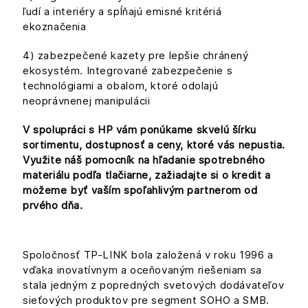
ľudí a interiéry a spĺňajú emisné kritériá
ekoznačenia
4) zabezpečené kazety pre lepšie chránený
ekosystém. Integrované zabezpečenie s
technológiami a obalom, ktoré odolajú
neoprávnenej manipulácii
V spolupráci s HP vám ponúkame skvelú šírku
sortimentu, dostupnosť a ceny, ktoré vás nepustia.
Využite náš pomocník na hľadanie spotrebného
materiálu podľa tlačiarne, zažiadajte si o kredit a
môžeme byť vaším spoľahlivým partnerom od
prvého dňa.
Spoločnosť TP-LINK bola založená v roku 1996 a
vďaka inovatívnym a oceňovaným riešeniam sa
stala jedným z popredných svetových dodávateľov
sieťových produktov pre segment SOHO a SMB.