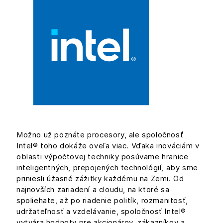
Možno už poznáte procesory, ale spoločnosť
Intel® toho dokáže oveľa viac. Vďaka inováciám v
oblasti výpočtovej techniky posúvame hranice
inteligentných, prepojených technológií, aby sme
priniesli úžasné zážitky každému na Zemi. Od
najnovších zariadení a cloudu, na ktoré sa
spoliehate, až po riadenie politík, rozmanitosť,
udržateľnosť a vzdelávanie, spoločnosť Intel®
vytvára hodnoty pre akcionárov, zákazníkov a