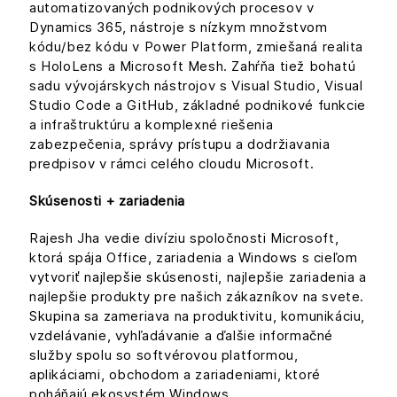
automatizovaných podnikových procesov v
Dynamics 365, nástroje s nízkym množstvom
kódu/bez kódu v Power Platform, zmiešaná realita
s HoloLens a Microsoft Mesh. Zahŕňa tiež bohatú
sadu vývojárskych nástrojov s Visual Studio, Visual
Studio Code a GitHub, základné podnikové funkcie
a infraštruktúru a komplexné riešenia
zabezpečenia, správy prístupu a dodržiavania
predpisov v rámci celého cloudu Microsoft.
Skúsenosti + zariadenia
Rajesh Jha vedie divíziu spoločnosti Microsoft,
ktorá spája Office, zariadenia a Windows s cieľom
vytvoriť najlepšie skúsenosti, najlepšie zariadenia a
najlepšie produkty pre našich zákazníkov na svete.
Skupina sa zameriava na produktivitu, komunikáciu,
vzdelávanie, vyhľadávanie a ďalšie informačné
služby spolu so softvérovou platformou,
aplikáciami, obchodom a zariadeniami, ktoré
poháňajú ekosystém Windows.