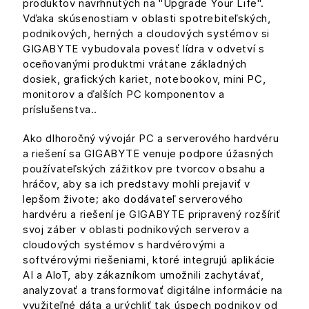
produktov navrhnutých na "Upgrade Your Life".
Vďaka skúsenostiam v oblasti spotrebiteľských,
podnikových, herných a cloudových systémov si
GIGABYTE vybudovala povesť lídra v odvetví s
oceňovanými produktmi vrátane základných
dosiek, grafických kariet, notebookov, mini PC,
monitorov a ďalších PC komponentov a
príslušenstva..
Ako dlhoročný vývojár PC a serverového hardvéru
a riešení sa GIGABYTE venuje podpore úžasných
používateľských zážitkov pre tvorcov obsahu a
hráčov, aby sa ich predstavy mohli prejaviť v
lepšom živote; ako dodávateľ serverového
hardvéru a riešení je GIGABYTE pripravený rozšíriť
svoj záber v oblasti podnikových serverov a
cloudových systémov s hardvérovými a
softvérovými riešeniami, ktoré integrujú aplikácie
AI a AloT, aby zákazníkom umožnili zachytávať,
analyzovať a transformovať digitálne informácie na
využiteľné dáta a urýchliť tak úspech podnikov od