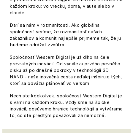
každom kroku: vo vrecku, doma, v aute alebo v
cloude.
Darí sa nám v rozmanitosti. Ako globálna
spoločnosť veríme, že rozmanitosť našich
zákazníkov a komunít najlepšie prijmeme tak, že ju
budeme odrážať zvnútra.
Spoločnosť Western Digital je už dlho na čele
prevratných inovácií. Od vynálezu prvého pevného
disku až po dnešné pokroky v technológii 3D
NAND - naša inovačná cesta naďalej inšpiruje tých,
ktorí sa odvážia plánovať vo veľkom.
Nech ste kdekoľvek, spoločnosť Western Digital je
s vami na každom kroku. Vždy sme na špičke
inovácií, posúvame hranice technológií a vytvárame
to, čo ste predtým považovali za nemožné.