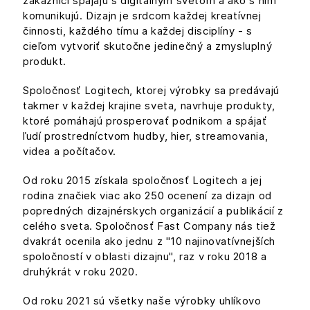
zákazníci spájajú s digitálnym svetom a ako s ním
komunikujú. Dizajn je srdcom každej kreatívnej
činnosti, každého tímu a každej disciplíny - s
cieľom vytvoriť skutočne jedinečný a zmysluplný
produkt.
Spoločnosť Logitech, ktorej výrobky sa predávajú
takmer v každej krajine sveta, navrhuje produkty,
ktoré pomáhajú prosperovať podnikom a spájať
ľudí prostredníctvom hudby, hier, streamovania,
videa a počítačov.
Od roku 2015 získala spoločnosť Logitech a jej
rodina značiek viac ako 250 ocenení za dizajn od
popredných dizajnérskych organizácií a publikácií z
celého sveta. Spoločnosť Fast Company nás tiež
dvakrát ocenila ako jednu z "10 najinovatívnejších
spoločností v oblasti dizajnu", raz v roku 2018 a
druhýkrát v roku 2020.
Od roku 2021 sú všetky naše výrobky uhlíkovo