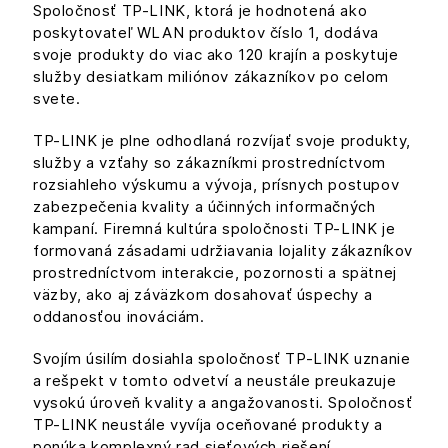
Spoločnosť TP-LINK, ktorá je hodnotená ako
poskytovateľ WLAN produktov číslo 1, dodáva
svoje produkty do viac ako 120 krajín a poskytuje
služby desiatkam miliónov zákazníkov po celom
svete.
TP-LINK je plne odhodlaná rozvíjať svoje produkty,
služby a vzťahy so zákazníkmi prostredníctvom
rozsiahleho výskumu a vývoja, prísnych postupov
zabezpečenia kvality a účinných informačných
kampaní. Firemná kultúra spoločnosti TP-LINK je
formovaná zásadami udržiavania lojality zákazníkov
prostredníctvom interakcie, pozornosti a spätnej
väzby, ako aj záväzkom dosahovať úspechy a
oddanosťou inováciám.
Svojím úsilím dosiahla spoločnosť TP-LINK uznanie
a rešpekt v tomto odvetví a neustále preukazuje
vysokú úroveň kvality a angažovanosti. Spoločnosť
TP-LINK neustále vyvíja oceňované produkty a
ponúka komplexný rad sieťových riešení