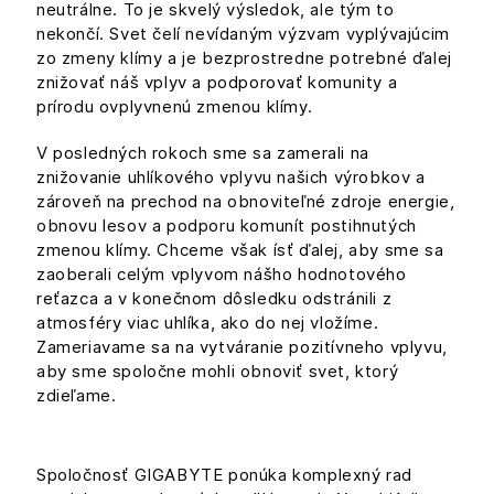
neutrálne. To je skvelý výsledok, ale tým to
nekončí. Svet čelí nevídaným výzvam vyplývajúcim
zo zmeny klímy a je bezprostredne potrebné ďalej
znižovať náš vplyv a podporovať komunity a
prírodu ovplyvnenú zmenou klímy.
V posledných rokoch sme sa zamerali na
znižovanie uhlíkového vplyvu našich výrobkov a
zároveň na prechod na obnoviteľné zdroje energie,
obnovu lesov a podporu komunít postihnutých
zmenou klímy. Chceme však ísť ďalej, aby sme sa
zaoberali celým vplyvom nášho hodnotového
reťazca a v konečnom dôsledku odstránili z
atmosféry viac uhlíka, ako do nej vložíme.
Zameriavame sa na vytváranie pozitívneho vplyvu,
aby sme spoločne mohli obnoviť svet, ktorý
zdieľame.
Spoločnosť GIGABYTE ponúka komplexný rad