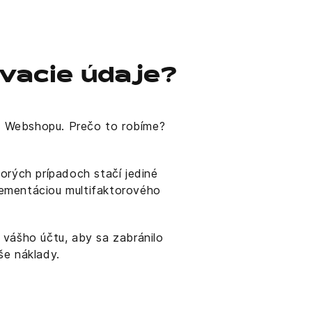
ovacie údaje?
o Webshopu. Prečo to robíme?
rých prípadoch stačí jediné
plementáciou multifaktorového
vášho účtu, aby sa zabránilo
še náklady.