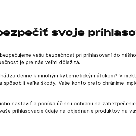
bezpečiť svoje prihlas
abezpečujeme vašu bezpečnosť pri prihlasovaní do nášh
čnosť je pre nás veľmi dôležitá.
ochádza denne k mnohým kybernetickým útokom? V niekto
li a spôsobili veľké škody. Vaše konto preto chránime im
ho nastaviť a ponúka účinnú ochranu na zabezpečenie 
 vaše prihlasovacie údaje na objednanie produktov na va