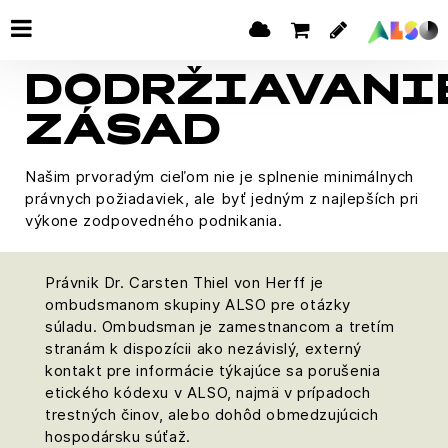
DODRŽIAVANI
ZÁSAD
Našim prvoradým cieľom nie je splnenie minimálnych
právnych požiadaviek, ale byť jedným z najlepších pri
výkone zodpovedného podnikania.
Právnik Dr. Carsten Thiel von Herff je
ombudsmanom skupiny ALSO pre otázky
súladu. Ombudsman je zamestnancom a tretím
stranám k dispozícii ako nezávislý, externý
kontakt pre informácie týkajúce sa porušenia
etického kódexu v ALSO, najmä v prípadoch
trestných činov, alebo dohôd obmedzujúcich
hospodársku súťaž.