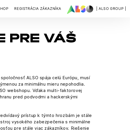
SHOP
REGISTRÁCIA ZÁKAZNÍKA
| ALSO GROUP |
 PRE VÁŠ
e spoločnosť ALSO spája celú Európu, musí
výmenou za minimálnu mieru nepohodlia.
LSO webshopu. Vďaka multi-faktorovej
chranu pred podvodmi a hackerskými
edvídavý prístup k týmto hrozbám je stále
ástroj vysokého zabezpečenia s minimálne
sťou pre stále viac zákazníkov. Riešenie