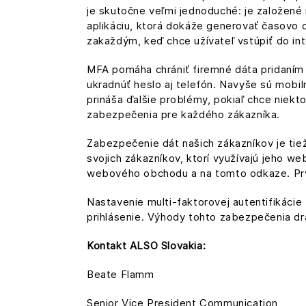
je skutočne veľmi jednoduché: je založen
aplikáciu, ktorá dokáže generovať časovo 
zakaždým, keď chce užívateľ vstúpiť do i
MFA pomáha chrániť firemné dáta pridaním 
ukradnúť heslo aj telefón. Navyše sú mob
prináša ďalšie problémy, pokiaľ chce niekt
zabezpečenia pre každého zákazníka.
Zabezpečenie dát našich zákazníkov je ti
svojich zákazníkov, ktorí využívajú jeho w
webového obchodu a na tomto odkaze. Prvá
Nastavenie multi-faktorovej autentifikácie
prihlásenie. Výhody tohto zabezpečenia d
Kontakt ALSO Slovakia:
Beate Flamm
Senior Vice President Communication