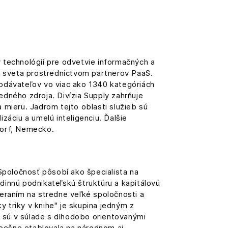
technológií pre odvetvie informačných a
ch sveta prostredníctvom partnerov PaaS.
dodávateľov vo viac ako 1340 kategóriách
dného zdroja. Divízia Supply zahrňuje
a mieru. Jadrom tejto oblasti služieb sú
záciu a umelú inteligenciu. Ďalšie
dorf, Nemecko.
 Spoločnosť pôsobí ako špecialista na
innú podnikateľskú štruktúru a kapitálovú
ameraním na stredne veľké spoločnosti a
y triky v knihe" je skupina jedným z
 sú v súlade s dlhodobo orientovanými
spešne etablovala na národnom aj