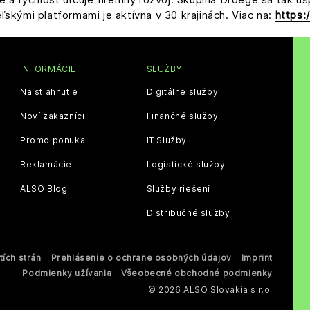
skými platformami je aktívna v 30 krajinách. Viac na:
https:
INFORMÁCIE
SLUŽBY
Na stiahnutie
Digitálne služby
Noví zakazníci
Finančné služby
Promo ponuka
IT Služby
Reklamácie
Logistické služby
ALSO Blog
Služby riešení
Distribučné služby
ích strán
Prehlásenie o ochrane osobných údajov
Imprint
Podmienky užívania
Všeobecné obchodné podmienky
© 2026 ALSO Slovakia s.r.o.