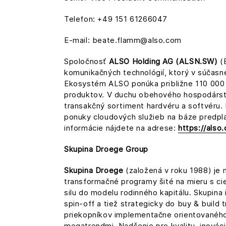
Telefon: +49 151 61266047
E-mail: beate.flamm@also.com
Spoločnosť
ALSO Holding AG (ALSN.SW)
(E
komunikačných technológií, ktorý v súčasn
Ekosystém ALSO ponúka približne 110 000 p
produktov. V duchu obehového hospodárstva
transakčný sortiment hardvéru a softvéru. D
ponuky cloudových služieb na báze predplat
informácie nájdete na adrese:
https://also
Skupina Droege Group
Skupina Droege
(založená v roku 1988) je 
transformačné programy šité na mieru s ci
silu do modelu rodinného kapitálu. Skupina 
spin-off a tiež strategicky do buy & build 
priekopníkov implementačne orientovaného
megatrendmi. Nadšenie pre kvalitu, inováci