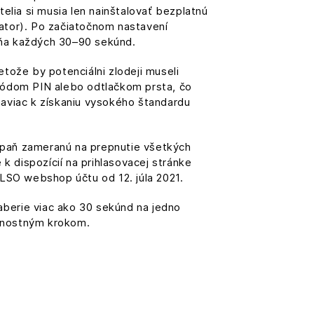
ia si musia len nainštalovať bezplatnú
ator). Po začiatočnom nastavení
eňa každých 30–90 sekúnd.
tože by potenciálni zlodeji museli
kódom PIN alebo odtlačkom prsta, čo
 naviac k získaniu vysokého štandardu
mpaň zameranú na prepnutie všetkých
k dispozícií na prihlasovacej stránke
SO webshop účtu od 12. júla 2021.
aberie viac ako 30 sekúnd na jedno
ečnostným krokom.