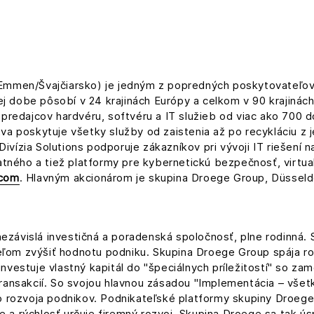
mmen/Švajčiarsko) je jedným z popredných poskytovateľov 
ej dobe pôsobí v 24 krajinách Európy a celkom v 90 krajiná
redajcov hardvéru, softvéru a IT služieb od viac ako 700 
 poskytuje všetky služby od zaistenia až po recykláciu z je
ivízia Solutions podporuje zákazníkov pri vývoji IT riešení n
ného a tiež platformy pre kybernetickú bezpečnosť, virtuali
.com
. Hlavným akcionárom je skupina Droege Group, Düssel
nezávislá investičná a poradenská spoločnosť, plne rodinná.
eľom zvýšiť hodnotu podniku. Skupina Droege Group spája rod
investuje vlastný kapitál do "špeciálnych príležitostí" so z
transakcií. So svojou hlavnou zásadou "Implementácia – všetk
 rozvoja podnikov. Podnikateľské platformy skupiny Droege
e a rýchlosť určuje firemný rozvoj. Skupina Droege sa tak ú