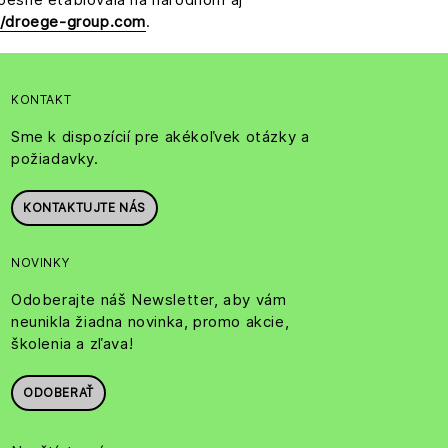
//droege-group.com
.
KONTAKT
Sme k dispozícií pre akékoľvek otázky a
požiadavky.
KONTAKTUJTE NÁS
NOVINKY
Odoberajte náš Newsletter, aby vám
neunikla žiadna novinka, promo akcie,
školenia a zľava!
ODOBERAŤ