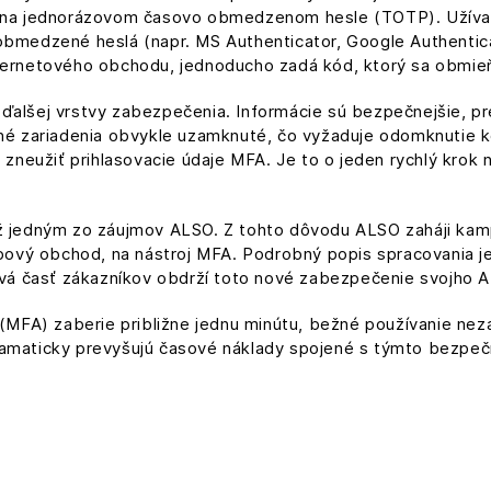
é na jednorázovom časovo obmedzenom hesle (TOTP). Užívatel
obmedzené heslá (napr. MS Authenticator, Google Authentic
nternetového obchodu, jednoducho zadá kód, ktorý sa obmi
ďalšej vrstvy zabezpečenia. Informácie sú bezpečnejšie, pre
ilné zariadenia obvykle uzamknuté, čo vyžaduje odomknutie 
o zneužiť prihlasovacie údaje MFA. Je to o jeden rychlý krok
ež jedným zo záujmov ALSO. Z tohto dôvodu ALSO zaháji ka
ebový obchod, na nástroj MFA. Podrobný popis spracovania je 
 časť zákazníkov obdrží toto nové zabezpečenie svojho AL
 (MFA) zaberie približne jednu minútu, bežné používanie nez
ramaticky prevyšujú časové náklady spojené s týmto bezp