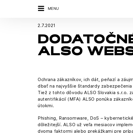
MENU
2.7.2021
DODATOČNÉ
ALSO WEBS
Ochrana zákazníkov, ich dát, peňazí a záu
dbať na najvyššie štandardy zabezpečenia
Tiež z tohto dôvodu ALSO Slovakia s.r.o.
autentifikácií (MFA) ALSO ponúka zákazn
útokmi.
Phishing, Ransomware, DoS – kybernetické
dôležitejší. ALSO už veľa mesiacov imple
dvoma faktormi alebo prekážkami pre prípa