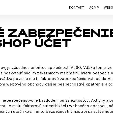
KONTAKT
ACMP
WEB
 ZABEZPEČENIE
HOP ÚČET
jmov, je zásadnou prioritou spoločnosti ALSO. Vďaka tomu, ž
 a poskytnúť svojim zákazníkom maximálnu mieru bezpečia 
 zavádza povinné multi-faktorové zabezpečenie vstupu do A
íkom webového obchodu ďalšie bezpečnostné opatrenie a o
 nebezpečenstvo je každodennou záležitosťou. Aktívny a pr
mentuje multi-faktorovú autentifikáciu webového obchodu, n
dných útočníkov. Tento bezpečnostný nástroj sa stáva nutno