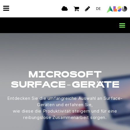
DE
MICROSOFT
SURFACE-GERÄTE
Entdecken Sie die umfangreiche Auswahl an Surface-
Geräten und erfahren Sie,
wie diese die Produktivität steigern und für eine
reibungslose Zusammenarbeit sorgen.