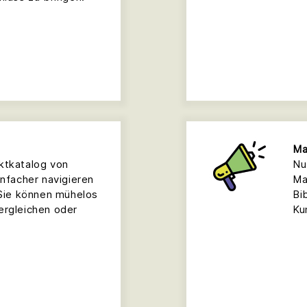
Ma
ktkatalog von
Nu
infacher navigieren
Ma
 Sie können mühelos
Bi
ergleichen oder
Ku