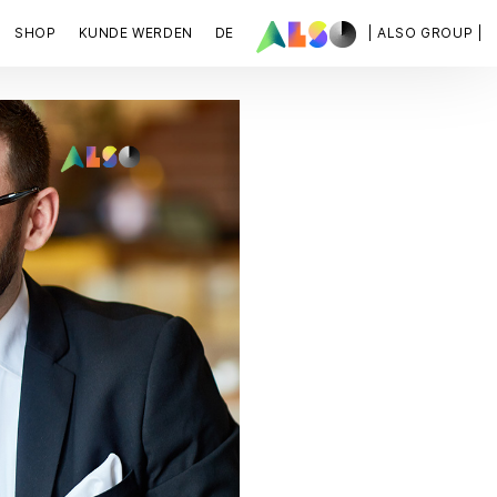
SHOP
KUNDE WERDEN
DE
| ALSO GROUP |