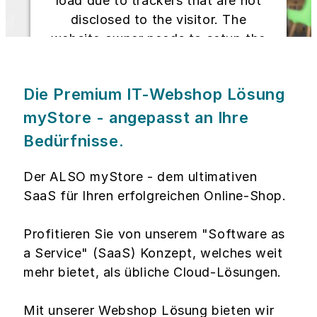
load due to trackers that are not
disclosed to the visitor. The
website owner needs to setup the
site with their CMP to add this
content to the list of technologies
Die Premium IT-Webshop Lösung
used.
myStore - angepasst an Ihre
Powered by
Usercentrics Consent
Bedürfnisse.
Management Platform
Der ALSO myStore - dem ultimativen
SaaS für Ihren erfolgreichen Online-Shop.
Profitieren Sie von unserem "Software as
a Service" (SaaS) Konzept, welches weit
mehr bietet, als übliche Cloud-Lösungen.
Mit unserer Webshop Lösung bieten wir