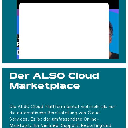
WE NEED YOUR CONSENT
TO LOAD THE YOUTUBE
SERVICE!
This content is not permitted to
load due to trackers that are not
disclosed to the visitor. The
website owner needs to setup the
site with their CMP to add this
content to the list of technologies
used.
Der ALSO Cloud
Marketplace
Powered by
Usercentrics Consent
Management Platform
Die ALSO Cloud Plattform bietet viel mehr als nur
die automatische Bereitstellung von Cloud
Services. Es ist der umfassendste Online-
Marktplatz für Vertrieb, Support, Reporting und