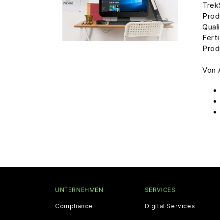
Trek
Prod
Qual
Fert
Prod
Von 
UNTERNEHMEN
SERVICES
Compliance
Digital Services