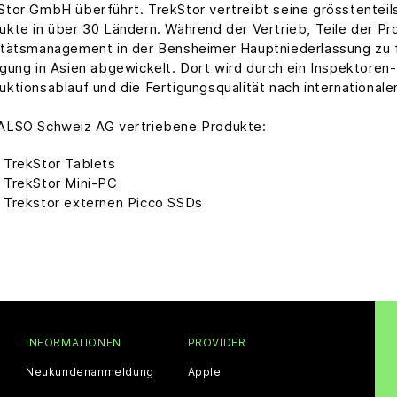
Stor GmbH überführt. TrekStor vertreibt seine grösstentei
ukte in über 30 Ländern. Während der Vertrieb, Teile der Pr
itätsmanagement in der Bensheimer Hauptniederlassung zu fi
igung in Asien abgewickelt. Dort wird durch ein Inspektoren
uktionsablauf und die Fertigungsqualität nach internationale
ALSO Schweiz AG vertriebene Produkte:
TrekStor Tablets
TrekStor Mini-PC
Trekstor externen Picco SSDs
INFORMATIONEN
PROVIDER
Neukundenanmeldung
Apple