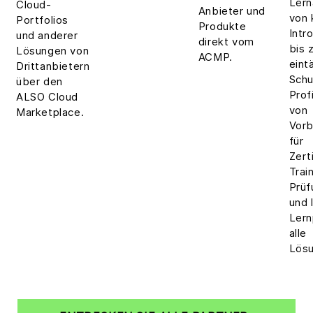
Lern
Cloud-
Anbieter und
von 
Portfolios
Produkte
Intr
und anderer
direkt vom
bis 
Lösungen von
ACMP.
eint
Drittanbietern
Schu
über den
Prof
ALSO Cloud
von
Marketplace.
Vorb
für
Zert
Trai
Prüf
und 
Lern
alle
Lösu