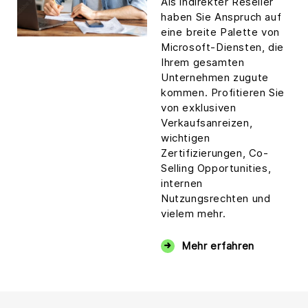
Als indirekter Reseller
to
haben Sie Anspruch auf
add
eine breite Palette von
this
Microsoft-Diensten, die
content
Ihrem gesamten
to
Unternehmen zugute
the
kommen. Profitieren Sie
list
von exklusiven
of
Verkaufsanreizen,
technologies
wichtigen
used.
Zertifizierungen, Co-
Selling Opportunities,
Powered
internen
by
Nutzungsrechten und
Usercentrics
vielem mehr.
Consent
Management
Mehr erfahren
Platform