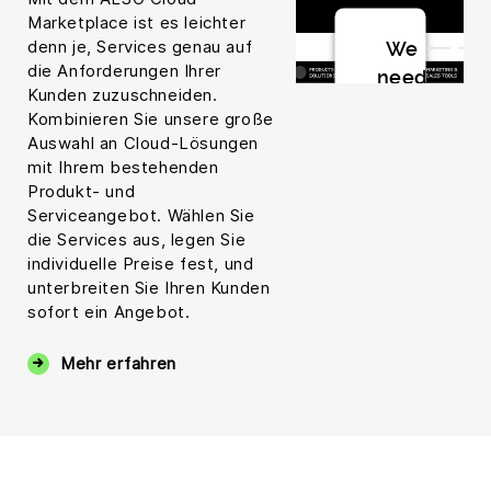
Marketplace ist es leichter
denn je, Services genau auf
We
die Anforderungen Ihrer
need
Kunden zuzuschneiden.
your
Kombinieren Sie unsere große
consent
Auswahl an Cloud-Lösungen
to load
mit Ihrem bestehenden
the
Produkt- und
Serviceangebot. Wählen Sie
Youtube
die Services aus, legen Sie
Playlist
individuelle Preise fest, und
service!
unterbreiten Sie Ihren Kunden
sofort ein Angebot.
This
content
Mehr erfahren
is
not
permitted
to
load