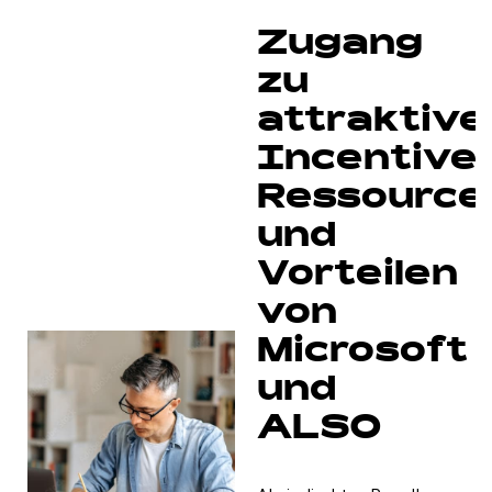
due
to
Zugang
trackers
that
zu
are
attraktive
not
disclosed
Incentives
to
Ressource
the
visitor.
und
The
website
Vorteilen
owner
von
needs
to
Microsoft
setup
und
the
site
ALSO
with
their
CMP