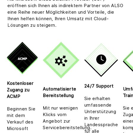
eröffnen sich Ihnen als indirektem Partner von ALSO
eine Reihe neuer Möglichkeiten und Vorteile, die
Ihnen helfen können, Ihren Umsatz mit Cloud-
Lösungen zu steigern.
Kostenloser
24/7 Support
Automatisierte
Umf
Zugang zu
Bereitstellung
Trai
ACMP
Sie erhalten
umfassende
Mit nur wenigen
Sie 
Beginnen Sie
Unterstützung
Klicks vom
Zuga
mit dem
in Ihrer
Angebot zur
ein
Verkauf des
Landessprache
Servicebereitstellung.
komp
Microsoft
für alle