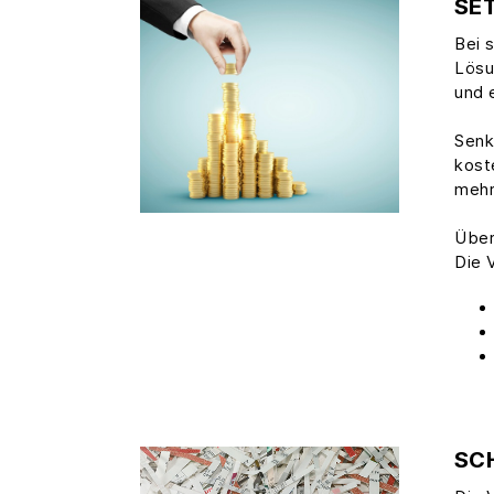
SET
Bei 
Lösu
und 
Senk
kost
mehr
Über
Die 
SC