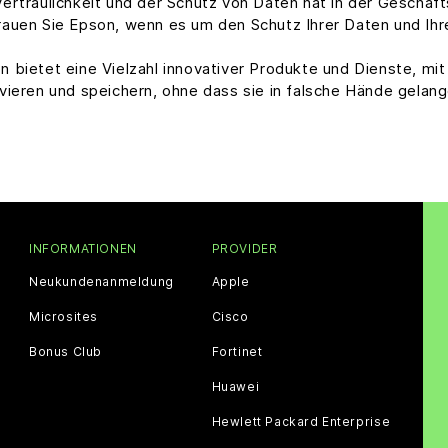
Vertraulichkeit und der Schutz von Daten hat in der Geschäf
rauen Sie Epson, wenn es um den Schutz Ihrer Daten und Ih
n bietet eine Vielzahl innovativer Produkte und Dienste, mit 
ivieren und speichern, ohne dass sie in falsche Hände gelang
INFORMATIONEN
PROVIDER
Neukundenanmeldung
Apple
Microsites
Cisco
Bonus Club
Fortinet
Huawei
Hewlett Packard Enterprise