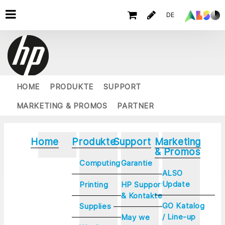
DE
HOME
PRODUKTE
SUPPORT
MARKETING & PROMOS
PARTNER
Home
Produkte
Support
Marketing
& Promos
Computing
Garantie
ALSO
Update
Printing
HP Support
& Kontakte
GO Katalog
Supplies
/ Line-up
May we