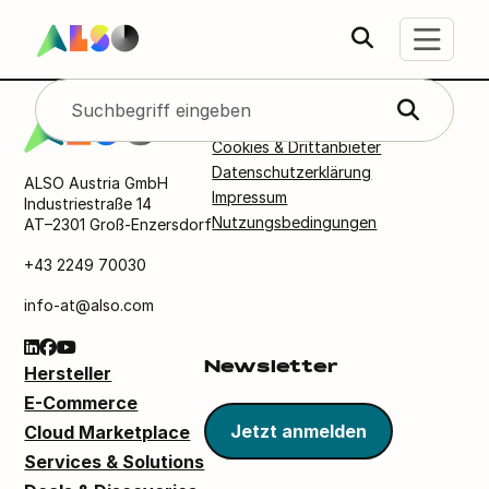
AGB
Cookies & Drittanbieter
Datenschutzerklärung
ALSO Austria GmbH
Impressum
Industriestraße 14
Nutzungsbedingungen
AT–2301 Groß-Enzersdorf
+43 2249 70030
info-at@also.com
Newsletter
Hersteller
E-Commerce
Jetzt anmelden
Cloud Marketplace
Services & Solutions