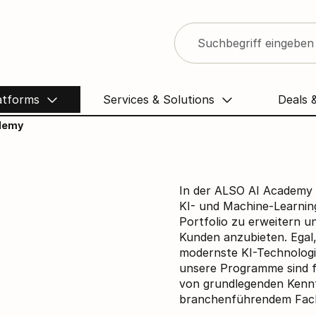
ademy
atforms
Services & Solutions
Deals 
demy
In der ALSO AI Academy 
KI- und Machine-Learning
Portfolio zu erweitern u
Kunden anzubieten. Egal,
modernste KI-Technologi
unsere Programme sind fü
von grundlegenden Kennt
branchenführendem Fac