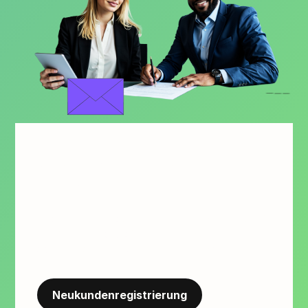
Werden Sie
ALSO-Partner!
Beginnen Sie noch heute Ihre Partnerschaft
mit ALSO und profitieren Sie als Reseller
oder Hersteller von unzähligen Vorteilen.
Neukundenregistrierung