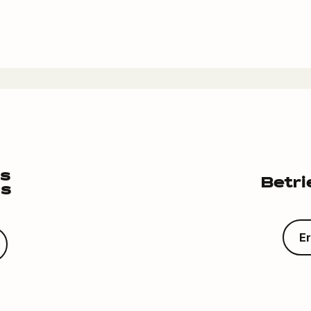
es
Betri
is
E