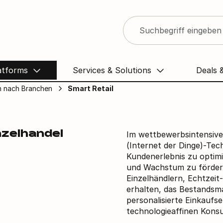
tail Lösungen
atforms
Services & Solutions
Deals 
 nach Branchen
Smart Retail
Im wettbewerbsintensiven
nzelhandel
(Internet der Dinge)-Tec
Kundenerlebnis zu optim
und Wachstum zu förder
Einzelhändlern, Echtzeit
erhalten, das Bestands
personalisierte Einkaufs
technologieaffinen Kons