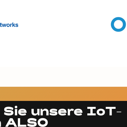
 Sie unsere IoT-
n ALSO