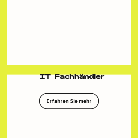
Der ALSO Cloud Marketplace bietet
maßgeschneiderte Lösungen und
Vorteile für IT-Fachhändler, Distributoren
& Anbieter sowie Independent Software
Vendors (ISVs), um deren spezifische
Bedürfnisse und Geschäftsziele optimal
zu unterstützen.
IT-Fachhändler
Erfahren Sie mehr