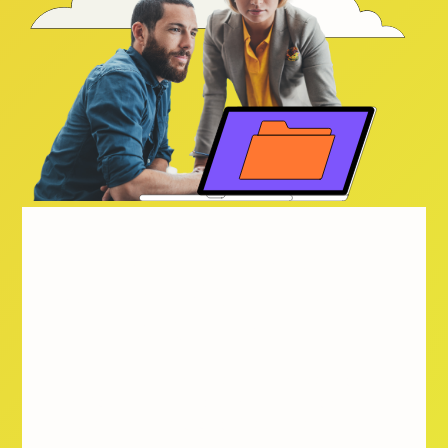
Entdecken Sie
den ALSO Cloud
Marketplace
Erschließen Sie mit unserer umfassenden
Plattform neue Möglichkeiten für das
Wachstum Ihres Cloud-Geschäfts.