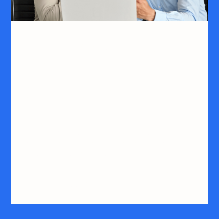
Managed Printing
Services
WePrintSmarter ist unsere intelligente
Online-Lösung für die automatische
Belieferung Ihrer Kunden mit
Druckerzubehör. Sie verdienen nicht nur an
dem Verkauf des Zubehörs, sondern
können auch veraltete Hardware erkennen
und passende Angebote platzieren.
Erfahren Sie mehr über WePrintSmarter
– Smart Supplies