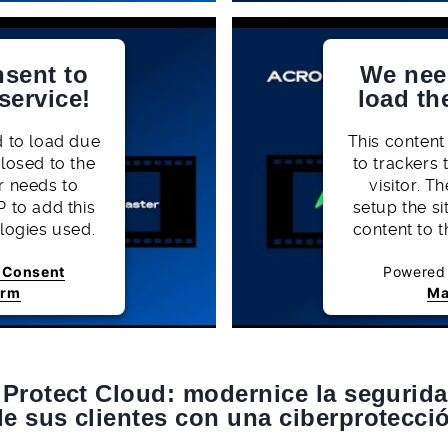
sent to
We nee
service!
load th
d to load due
This content
closed to the
to trackers 
r needs to
visitor. 
P to add this
setup the si
ologies used.
content to t
s Consent
Powered
orm
Ma
Protect Cloud: modernice la segurida
e sus clientes con una ciberprotecci