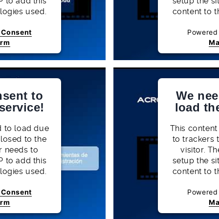
P to add this
setup the si
ologies used.
content to t
s Consent
Powered
orm
Ma
sent to
We nee
service!
load th
d to load due
This content
closed to the
to trackers 
r needs to
visitor. 
P to add this
setup the si
ologies used.
content to t
s Consent
Powered
orm
Ma