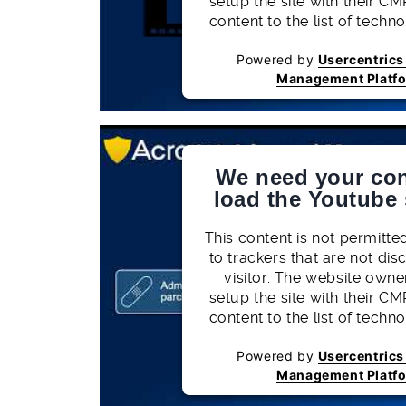
setup the site with their CM
content to the list of techn
Powered by
Usercentric
Management Platf
We need your con
load the Youtube 
This content is not permitte
to trackers that are not dis
visitor. The website owne
setup the site with their CM
content to the list of techn
Powered by
Usercentric
Management Platf