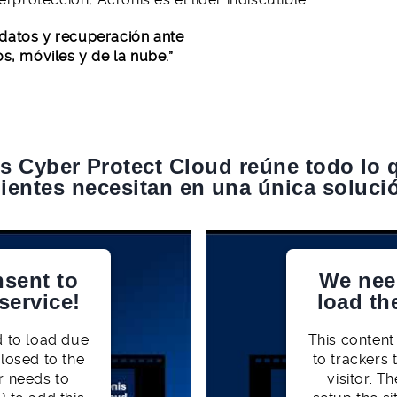
 datos y recuperación ante
os, móviles y de la nube.”
s Cyber Protect Cloud reúne todo lo 
lientes necesitan en una única soluci
sent to
We nee
service!
load th
d to load due
This content
closed to the
to trackers 
r needs to
visitor. 