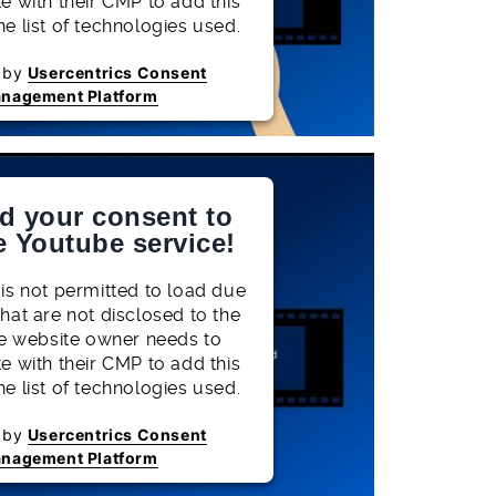
te with their CMP to add this
he list of technologies used.
 by
Usercentrics Consent
nagement Platform
d your consent to
e Youtube service!
 is not permitted to load due
that are not disclosed to the
The website owner needs to
te with their CMP to add this
he list of technologies used.
 by
Usercentrics Consent
nagement Platform