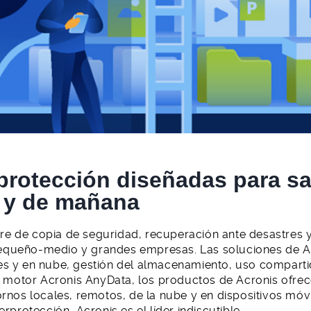
protección diseñadas para sat
 y de mañana
are de copia de seguridad, recuperación ante desastres 
ueño-medio y grandes empresas. Las soluciones de Acr
ales y en nube, gestión del almacenamiento, uso compart
l motor Acronis AnyData, los productos de Acronis ofre
tornos locales, remotos, de la nube y en dispositivos móvi
protección, Acronis es el líder indiscutible.