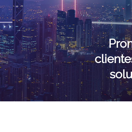
Prom
client
solu