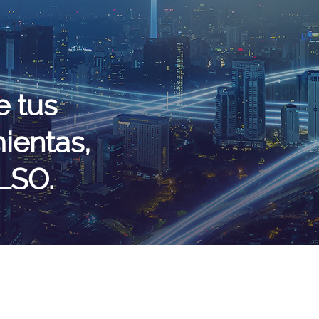
e tus
ientas,
ALSO.