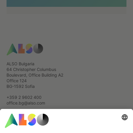
ALSO Bulgaria
64 Christopher Columbus
Boulevard, Office Building А2
Office 124
BG-1592 Sofia
+359 2 9602 400
office.bg@also.com
Бисквитки и трети страни
Декларация за поверителност на данните
Контакти