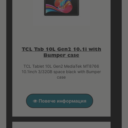
TCL Tab 10L Gen2 10.1i with
Bumper case
TCL Tablet 10L Gen2 MediaTek MT8766
10.1inch 3/32GB space black with Bumper
case
Повече информация