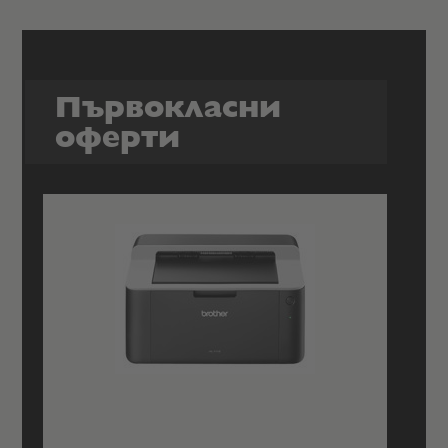
Първокласни
оферти