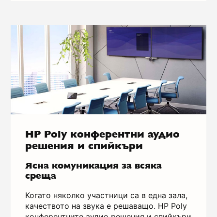
HP Poly конферентни аудио
решения и спийкъри
Ясна комуникация за всяка
среща
Когато няколко участници са в една зала,
качеството на звука е решаващо. HP Poly
конферентните аудио решения и спийкъри