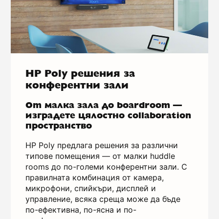
HP Poly решения за
конферентни зали
Оm малка зала до boardroom —
изградете цялостно collaboration
пространство
HP Poly предлага решения за различни
типове помещения — от малки huddle
rooms до по-големи конферентни зали. С
правилната комбинация от камера,
микрофони, спийкъри, дисплей и
управление, всяка среща може да бъде
по-ефективна, по-ясна и по-