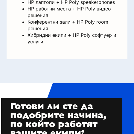
HP лаптопи + HP Poly speakerphones
HP работни места + HP Poly видео
решения
Конферентни зали + HP Poly room
решения
Хибридни екипи + HP Poly софтуер и
услуги
Готови ли сте да
подобрите начина,
по който работят
вашите екипи?