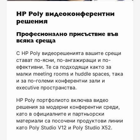
HP Poly видеоконферентни
решения
Професионално присъствие във
всяка среща
С HP Poly видеорешенията вашите срещи
стават по-ясни, по-ангажиращи и по-
ефективни. Те са подходящи както за
малки meeting rooms и huddle spaces, така
и за по-големи конферентни зали и
executive пространства.
HP Poly портфолиото включва видео
решения за модерни конферентни среди,
като в официалните и партньорски
материали са посочени продуктови линии
като Poly Studio V12 и Poly Studio X52.